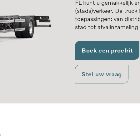
FL kunt u gemakkelijk e
(stads)verkeer. De truck 
toepassingen: van distri
stad tot afvalinzameling
Boek een proefrit
Stel uw vraag
L