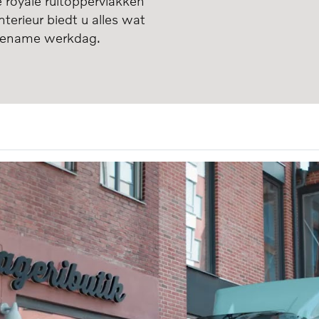
 royale ruitoppervlakken
terieur biedt u alles wat
ngename werkdag.