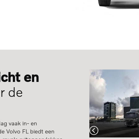
icht en
r de
ag vaak in- en
e Volvo FL biedt een