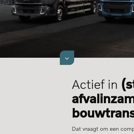
Actief in
(s
afvalinza
bouwtran
Dat vraagt om een comp